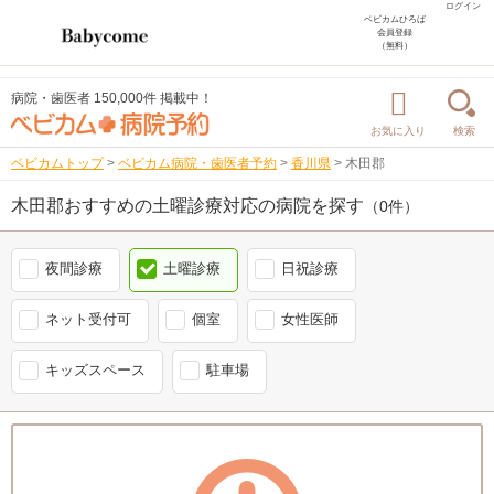
ログイン
ベビカムひろば
会員登録
（無料）
病院・歯医者 150,000件 掲載中！
お気に入り
検索
ベビカムトップ
>
ベビカム病院・歯医者予約
>
香川県
>
木田郡
木田郡おすすめの土曜診療対応の病院を探す
（0件）
夜間診療
土曜診療
日祝診療
ネット受付可
個室
女性医師
キッズスペース
駐車場