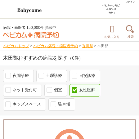
ログイン
ベビカムひろば
会員登録
（無料）
病院・歯医者 150,000件 掲載中！
お気に入り
検索
ベビカムトップ
>
ベビカム病院・歯医者予約
>
香川県
>
木田郡
木田郡おすすめの病院を探す
（0件）
夜間診療
土曜診療
日祝診療
ネット受付可
個室
女性医師
キッズスペース
駐車場