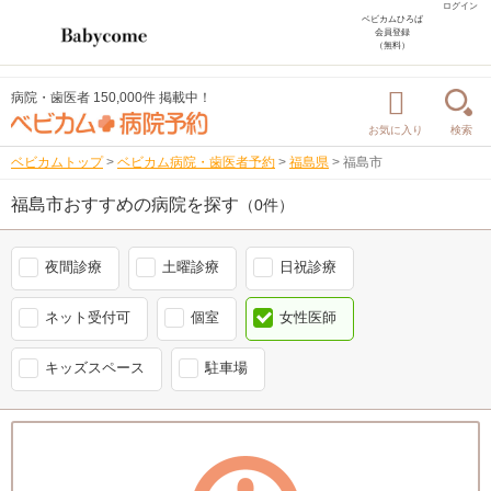
ログイン
ベビカムひろば
会員登録
（無料）
病院・歯医者 150,000件 掲載中！
お気に入り
検索
ベビカムトップ
>
ベビカム病院・歯医者予約
>
福島県
>
福島市
福島市おすすめの病院を探す
（0件）
夜間診療
土曜診療
日祝診療
ネット受付可
個室
女性医師
キッズスペース
駐車場