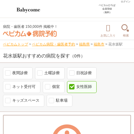
ログイン
ベビカムひろば
会員登録
（無料）
病院・歯医者 150,000件 掲載中！
お気に入り
検索
ベビカムトップ
>
ベビカム病院・歯医者予約
>
福島県
>
福島市
>
花水坂駅
花水坂駅おすすめの病院を探す
（0件）
夜間診療
土曜診療
日祝診療
ネット受付可
個室
女性医師
キッズスペース
駐車場