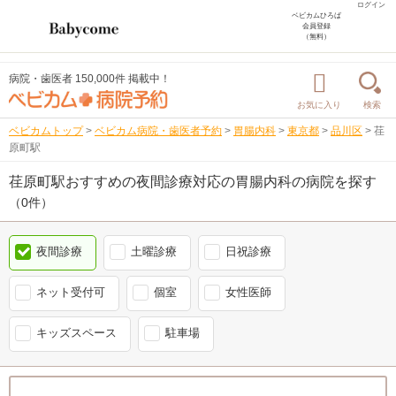
ログイン
ベビカムひろば
会員登録
（無料）
病院・歯医者 150,000件 掲載中！
お気に入り
検索
ベビカムトップ
>
ベビカム病院・歯医者予約
>
胃腸内科
>
東京都
>
品川区
>
荏
原町駅
荏原町駅おすすめの夜間診療対応の胃腸内科の病院を探す
（0件）
夜間診療
土曜診療
日祝診療
ネット受付可
個室
女性医師
キッズスペース
駐車場