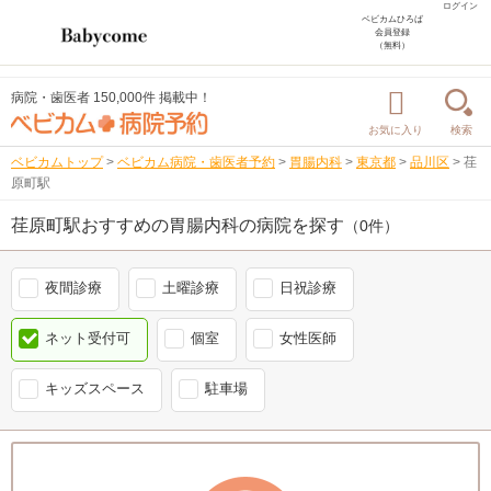
ログイン
ベビカムひろば
会員登録
（無料）
病院・歯医者 150,000件 掲載中！
お気に入り
検索
ベビカムトップ
>
ベビカム病院・歯医者予約
>
胃腸内科
>
東京都
>
品川区
>
荏
原町駅
荏原町駅おすすめの胃腸内科の病院を探す
（0件）
夜間診療
土曜診療
日祝診療
ネット受付可
個室
女性医師
キッズスペース
駐車場