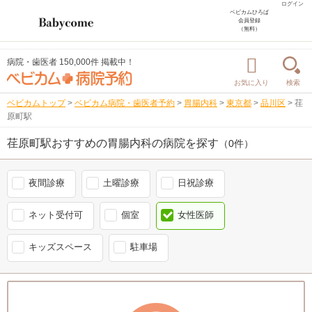
ログイン
ベビカムひろば
会員登録
（無料）
病院・歯医者 150,000件 掲載中！
お気に入り
検索
ベビカムトップ
>
ベビカム病院・歯医者予約
>
胃腸内科
>
東京都
>
品川区
>
荏
原町駅
荏原町駅おすすめの胃腸内科の病院を探す
（0件）
夜間診療
土曜診療
日祝診療
ネット受付可
個室
女性医師
キッズスペース
駐車場