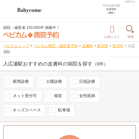
ログイン
ベビカムひろば
会員登録
（無料）
病院・歯医者 150,000件 掲載中！
お気に入り
検索
ベビカムトップ
>
ベビカム病院・歯医者予約
>
皮膚科
>
新潟県
>
魚沼市
>
入広
瀬駅
入広瀬駅おすすめの皮膚科の病院を探す
（0件）
夜間診療
土曜診療
日祝診療
ネット受付可
個室
女性医師
キッズスペース
駐車場