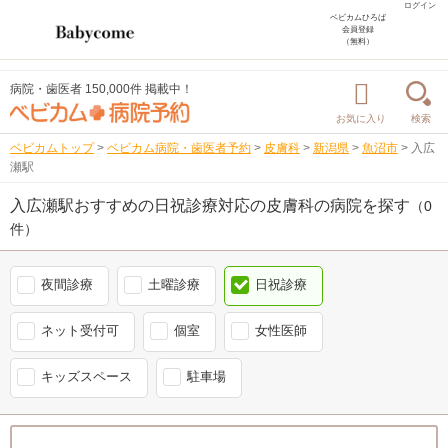
ログイン
ベビカムひろば
会員登録
（無料）
病院・歯医者 150,000件 掲載中！
お気に入り
検索
ベビカムトップ
>
ベビカム病院・歯医者予約
>
皮膚科
>
新潟県
>
魚沼市
>
入広
瀬駅
入広瀬駅おすすめの日祝診療対応の皮膚科の病院を探す
（0
件）
夜間診療
土曜診療
日祝診療
ネット受付可
個室
女性医師
キッズスペース
駐車場