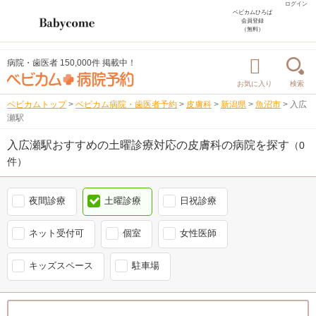
ログイン
ベビカムひろば
会員登録
（無料）
病院・歯医者 150,000件 掲載中！
お気に入り
検索
ベビカムトップ
>
ベビカム病院・歯医者予約
>
皮膚科
>
新潟県
>
魚沼市
>
入広
瀬駅
入広瀬駅おすすめの土曜診療対応の皮膚科の病院を探す
（0
件）
夜間診療
土曜診療
日祝診療
ネット受付可
個室
女性医師
キッズスペース
駐車場