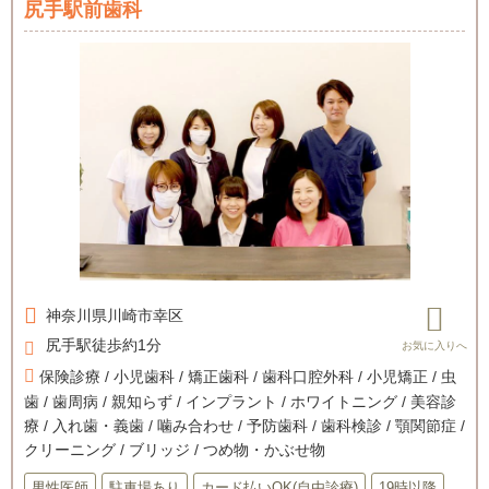
尻手駅前歯科
神奈川県
川崎市幸区
尻手駅徒歩約1分
保険診療 / 小児歯科 / 矯正歯科 / 歯科口腔外科 / 小児矯正 / 虫
歯 / 歯周病 / 親知らず / インプラント / ホワイトニング / 美容診
療 / 入れ歯・義歯 / 噛み合わせ / 予防歯科 / 歯科検診 / 顎関節症 /
クリーニング / ブリッジ / つめ物・かぶせ物
男性医師
駐車場あり
カード払いOK(自由診療)
19時以降