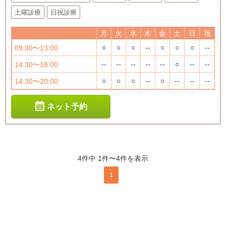
土曜診療
日祝診療
月
火
水
木
金
土
日
祝
○
○
○
--
○
○
○
--
09:30〜13:00
--
--
--
--
--
○
--
--
14:30〜18:00
○
○
○
--
○
--
--
--
14:30〜20:00
ネット予約
4件中 1件〜4件を表示
1