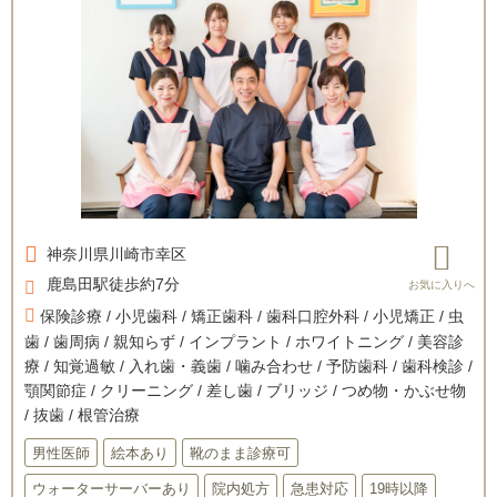
神奈川県
川崎市幸区
鹿島田駅徒歩約7分
保険診療 / 小児歯科 / 矯正歯科 / 歯科口腔外科 / 小児矯正 / 虫
歯 / 歯周病 / 親知らず / インプラント / ホワイトニング / 美容診
療 / 知覚過敏 / 入れ歯・義歯 / 噛み合わせ / 予防歯科 / 歯科検診 /
顎関節症 / クリーニング / 差し歯 / ブリッジ / つめ物・かぶせ物
/ 抜歯 / 根管治療
男性医師
絵本あり
靴のまま診療可
ウォーターサーバーあり
院内処方
急患対応
19時以降