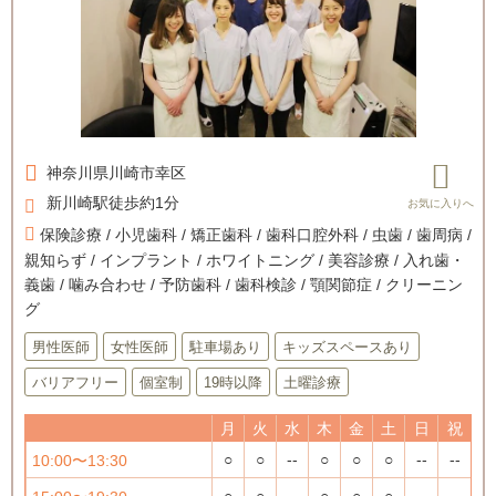
神奈川県
川崎市幸区
新川崎駅徒歩約1分
保険診療 / 小児歯科 / 矯正歯科 / 歯科口腔外科 / 虫歯 / 歯周病 /
親知らず / インプラント / ホワイトニング / 美容診療 / 入れ歯・
義歯 / 噛み合わせ / 予防歯科 / 歯科検診 / 顎関節症 / クリーニン
グ
男性医師
女性医師
駐車場あり
キッズスペースあり
バリアフリー
個室制
19時以降
土曜診療
月
火
水
木
金
土
日
祝
○
○
--
○
○
○
--
--
10:00〜13:30