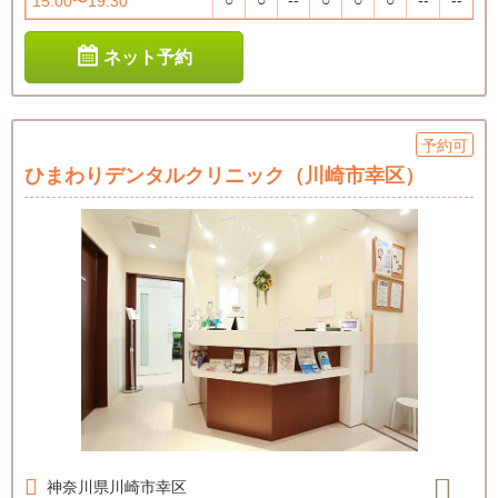
○
○
--
○
○
○
--
--
15:00〜19:30
ネット予約
予約可
ひまわりデンタルクリニック（川崎市幸区）
神奈川県
川崎市幸区