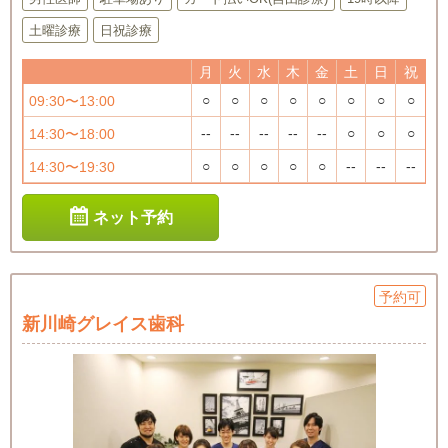
土曜診療
日祝診療
月
火
水
木
金
土
日
祝
○
○
○
○
○
○
○
○
09:30〜13:00
--
--
--
--
--
○
○
○
14:30〜18:00
○
○
○
○
○
--
--
--
14:30〜19:30
ネット予約
予約可
新川崎グレイス歯科