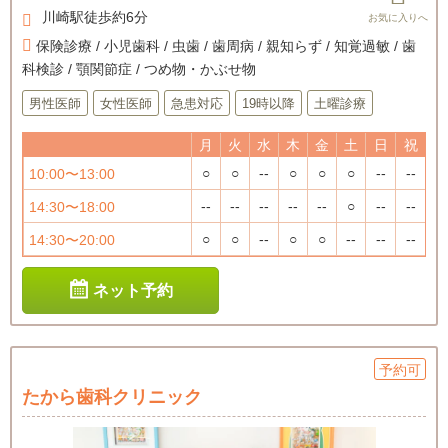
川崎駅徒歩約6分
保険診療 / 小児歯科 / 虫歯 / 歯周病 / 親知らず / 知覚過敏 / 歯
科検診 / 顎関節症 / つめ物・かぶせ物
男性医師
女性医師
急患対応
19時以降
土曜診療
月
火
水
木
金
土
日
祝
○
○
--
○
○
○
--
--
10:00〜13:00
--
--
--
--
--
○
--
--
14:30〜18:00
○
○
--
○
○
--
--
--
14:30〜20:00
ネット予約
予約可
たから歯科クリニック