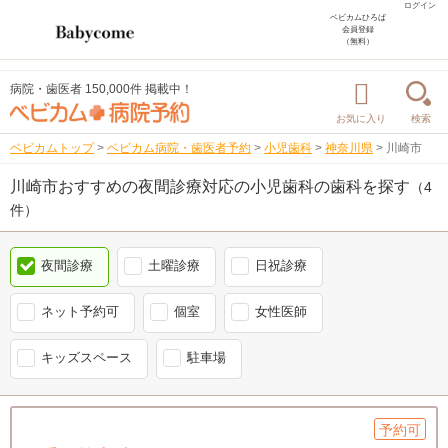
ログイン
ベビカムひろば
会員登録
（無料）
病院・歯医者 150,000件 掲載中！
お気に入り
検索
ベビカムトップ
>
ベビカム病院・歯医者予約
>
小児歯科
>
神奈川県
>
川崎市
川崎市おすすめの夜間診療対応の小児歯科の歯科を探す
（4
件）
夜間診療
土曜診療
日祝診療
ネット予約可
個室
女性医師
キッズスペース
駐車場
予約可