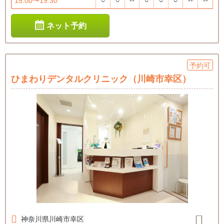
○
○
--
○
○
○
--
--
15:00〜19:30
ネット予約
予約可
ひまわりデンタルクリニック（川崎市幸区）
神奈川県
川崎市幸区