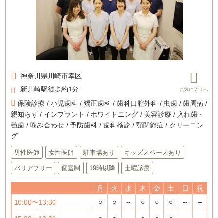
神奈川県
川崎市幸区
新川崎駅徒歩約1分
保険診療 / 小児歯科 / 矯正歯科 / 歯科口腔外科 / 虫歯 / 歯周病 /
親知らず / インプラント / ホワイトニング / 美容診療 / 入れ歯・
義歯 / 噛み合わせ / 予防歯科 / 歯科検診 / 顎関節症 / クリーニン
グ
男性医師
女性医師
駐車場あり
キッズスペースあり
バリアフリー
個室制
19時以降
土曜診療
月
火
水
木
金
土
日
祝
○
○
--
○
○
○
--
--
10:00〜13:30