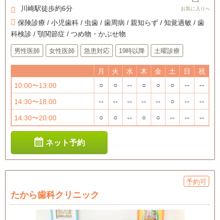
川崎駅徒歩約6分
保険診療 / 小児歯科 / 虫歯 / 歯周病 / 親知らず / 知覚過敏 / 歯
科検診 / 顎関節症 / つめ物・かぶせ物
男性医師
女性医師
急患対応
19時以降
土曜診療
月
火
水
木
金
土
日
祝
○
○
--
○
○
○
--
--
10:00〜13:00
--
--
--
--
--
○
--
--
14:30〜18:00
○
○
--
○
○
--
--
--
14:30〜20:00
ネット予約
予約可
たから歯科クリニック