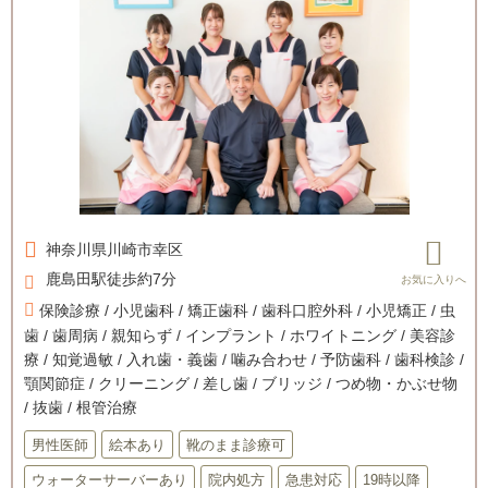
神奈川県
川崎市幸区
鹿島田駅徒歩約7分
保険診療 / 小児歯科 / 矯正歯科 / 歯科口腔外科 / 小児矯正 / 虫
歯 / 歯周病 / 親知らず / インプラント / ホワイトニング / 美容診
療 / 知覚過敏 / 入れ歯・義歯 / 噛み合わせ / 予防歯科 / 歯科検診 /
顎関節症 / クリーニング / 差し歯 / ブリッジ / つめ物・かぶせ物
/ 抜歯 / 根管治療
男性医師
絵本あり
靴のまま診療可
ウォーターサーバーあり
院内処方
急患対応
19時以降