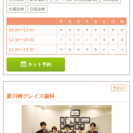
土曜診療
日祝診療
月
火
水
木
金
土
日
祝
○
○
○
○
○
○
○
○
09:30〜13:00
--
--
--
--
--
○
○
○
14:30〜18:00
○
○
○
○
○
--
--
--
14:30〜19:30
ネット予約
予約可
新川崎グレイス歯科