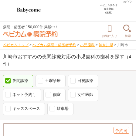
ログイン
ベビカムひろば
会員登録
（無料）
病院・歯医者 150,000件 掲載中！
お気に入り
検索
ベビカムトップ
>
ベビカム病院・歯医者予約
>
小児歯科
>
神奈川県
>
川崎市
川崎市おすすめの夜間診療対応の小児歯科の歯科を探す
（4
件）
夜間診療
土曜診療
日祝診療
ネット予約可
個室
女性医師
キッズスペース
駐車場
予約可