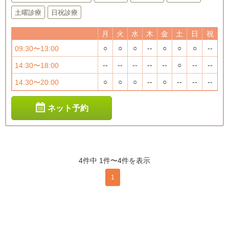
土曜診療
日祝診療
月
火
水
木
金
土
日
祝
○
○
○
--
○
○
○
--
09:30〜13:00
--
--
--
--
--
○
--
--
14:30〜18:00
○
○
○
--
○
--
--
--
14:30〜20:00
ネット予約
4件中 1件〜4件を表示
1