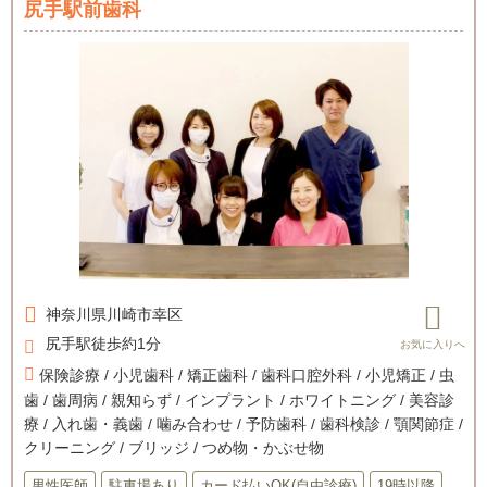
尻手駅前歯科
神奈川県
川崎市幸区
尻手駅徒歩約1分
保険診療 / 小児歯科 / 矯正歯科 / 歯科口腔外科 / 小児矯正 / 虫
歯 / 歯周病 / 親知らず / インプラント / ホワイトニング / 美容診
療 / 入れ歯・義歯 / 噛み合わせ / 予防歯科 / 歯科検診 / 顎関節症 /
クリーニング / ブリッジ / つめ物・かぶせ物
男性医師
駐車場あり
カード払いOK(自由診療)
19時以降