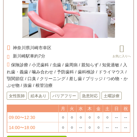
神奈川県
川崎市幸区
新川崎駅車約7分
保険診療 / 小児歯科 / 虫歯 / 歯周病 / 親知らず / 知覚過敏 / 入
れ歯・義歯 / 噛み合わせ / 予防歯科 / 歯科検診 / ドライマウス /
顎関節症 / 口臭 / クリーニング / 差し歯 / ブリッジ / つめ物・か
ぶせ物 / 抜歯 / 根管治療
女性医師
絵本あり
バリアフリー
急患対応
土曜診療
月
火
水
木
金
土
日
祝
○
○
○
○
○
○
--
--
09:00〜12:30
○
○
--
○
○
--
--
--
14:00〜18:00