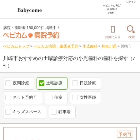
ログイン
ベビカムひろば
会員登録
（無料）
病院・歯医者 150,000件 掲載中！
お気に入り
検索
ベビカムトップ
>
ベビカム病院・歯医者予約
>
小児歯科
>
神奈川県
>
川崎市
川崎市おすすめの土曜診療対応の小児歯科の歯科を探す
（7
件）
夜間診療
土曜診療
日祝診療
ネット予約可
個室
女性医師
キッズスペース
駐車場
予約可