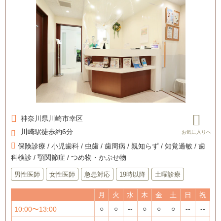
神奈川県
川崎市幸区
川崎駅徒歩約6分
保険診療 / 小児歯科 / 虫歯 / 歯周病 / 親知らず / 知覚過敏 / 歯
科検診 / 顎関節症 / つめ物・かぶせ物
男性医師
女性医師
急患対応
19時以降
土曜診療
月
火
水
木
金
土
日
祝
○
○
--
○
○
○
--
--
10:00〜13:00