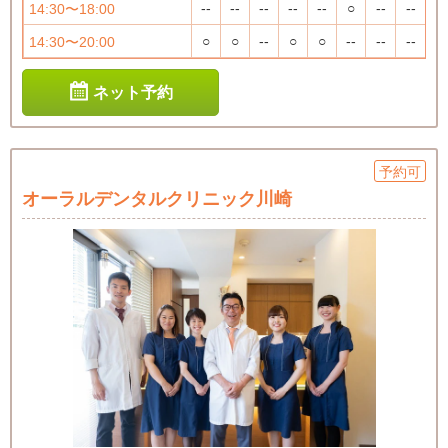
--
--
--
--
--
○
--
--
14:30〜18:00
○
○
--
○
○
--
--
--
14:30〜20:00
ネット予約
予約可
オーラルデンタルクリニック川崎