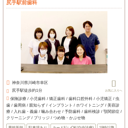
尻手駅前歯科
神奈川県
川崎市幸区
尻手駅徒歩約1分
保険診療 / 小児歯科 / 矯正歯科 / 歯科口腔外科 / 小児矯正 / 虫
歯 / 歯周病 / 親知らず / インプラント / ホワイトニング / 美容診
療 / 入れ歯・義歯 / 噛み合わせ / 予防歯科 / 歯科検診 / 顎関節症 /
クリーニング / ブリッジ / つめ物・かぶせ物
男性医師
駐車場あり
カード払いOK(自由診療)
19時以降