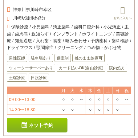
神奈川県
川崎市幸区
川崎駅徒歩約3分
保険診療 / 小児歯科 / 矯正歯科 / 歯科口腔外科 / 小児矯正 / 虫
歯 / 歯周病 / 親知らず / インプラント / ホワイトニング / 美容診
療 / 知覚過敏 / 入れ歯・義歯 / 噛み合わせ / 予防歯科 / 歯科検診 /
ドライマウス / 顎関節症 / クリーニング / つめ物・かぶせ物
男性医師
駐車場あり
個室制
靴のまま診療可
ウォーターサーバーあり
カード払いOK(自由診療)
院内処方
土曜診療
日祝診療
月
火
水
木
金
土
日
祝
○
○
--
○
○
○
○
--
09:00〜13:00
○
○
--
○
○
○
○
--
14:30〜18:30
ネット予約