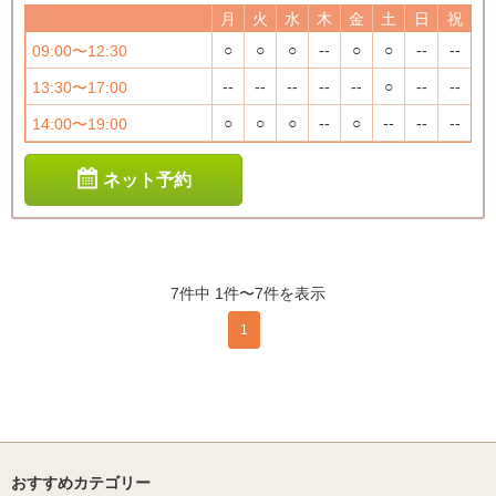
月
火
水
木
金
土
日
祝
○
○
○
--
○
○
--
--
09:00〜12:30
--
--
--
--
--
○
--
--
13:30〜17:00
○
○
○
--
○
--
--
--
14:00〜19:00
ネット予約
7件中 1件〜7件を表示
1
おすすめカテゴリー