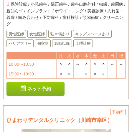
保険診療 / 小児歯科 / 矯正歯科 / 歯科口腔外科 / 虫歯 / 歯周病 /
親知らず / インプラント / ホワイトニング / 美容診療 / 入れ歯・
義歯 / 噛み合わせ / 予防歯科 / 歯科検診 / 顎関節症 / クリーニン
グ
男性医師
女性医師
駐車場あり
キッズスペースあり
バリアフリー
個室制
19時以降
土曜診療
月
火
水
木
金
土
日
祝
○
○
--
○
○
○
--
--
10:00〜13:30
○
○
--
○
○
○
--
--
15:00〜19:30
ネット予約
予約可
ひまわりデンタルクリニック（川崎市幸区）