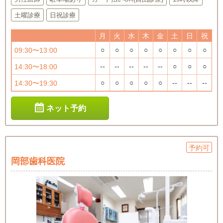
土曜診療
日祝診療
月
火
水
木
金
土
日
祝
○
○
○
○
○
○
○
○
09:30〜13:00
--
--
--
--
--
○
○
○
14:30〜18:00
○
○
○
○
○
--
--
--
14:30〜19:30
ネット予約
予約可
岡部歯科医院