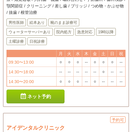
顎関節症 / クリーニング / 差し歯 / ブリッジ / つめ物・かぶせ物
/ 抜歯 / 根管治療
男性医師
絵本あり
靴のまま診療可
ウォーターサーバーあり
院内処方
急患対応
19時以降
土曜診療
日祝診療
月
火
水
木
金
土
日
祝
○
○
○
--
○
○
○
--
09:30〜13:00
--
--
--
--
--
○
--
--
14:30〜18:00
○
○
○
--
○
--
--
--
14:30〜20:00
ネット予約
予約可
アイデンタルクリニック