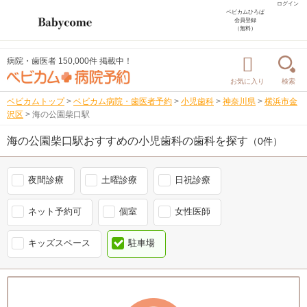
ログイン
ベビカムひろば
会員登録
（無料）
病院・歯医者 150,000件 掲載中！
お気に入り
検索
ベビカムトップ
>
ベビカム病院・歯医者予約
>
小児歯科
>
神奈川県
>
横浜市金
沢区
>
海の公園柴口駅
海の公園柴口駅おすすめの小児歯科の歯科を探す
（0件）
夜間診療
土曜診療
日祝診療
ネット予約可
個室
女性医師
キッズスペース
駐車場