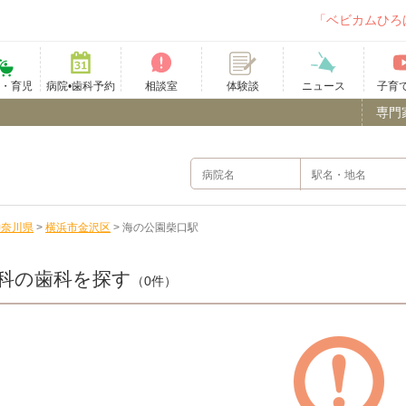
「ベビカムひろ
て・育児
病院•歯科予約
相談室
ニュース
子育
体験談
専門
神奈川県
>
横浜市金沢区
>
海の公園柴口駅
科の歯科を探す
（0件）