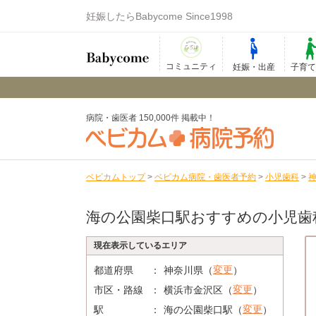
妊娠したらBabycome Since1998
コミュニティ
妊娠・出産
子育
病院・歯医者 150,000件 掲載中！
ベビカムトップ
>
ベビカム病院・歯医者予約
>
小児歯科
>
海の公園柴口駅おすすめの小児歯
現在表示しているエリア
変更
都道府県
神奈川県（
）
変更
市区・路線
横浜市金沢区（
）
変更
駅
海の公園柴口駅（
）