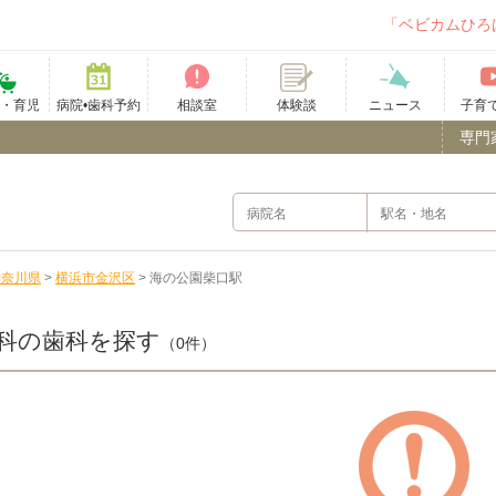
「ベビカムひろ
て・育児
病院•歯科予約
相談室
ニュース
子育
体験談
専門
神奈川県
>
横浜市金沢区
>
海の公園柴口駅
科の歯科を探す
（0件）