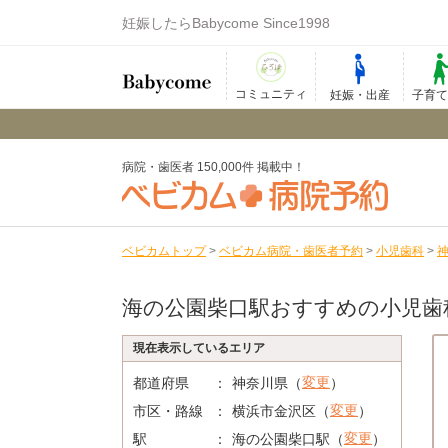
妊娠したらBabycome Since1998
コミュニティ
妊娠・出産
子育
病院・歯医者 150,000件 掲載中！
ベビカムトップ
>
ベビカム病院・歯医者予約
>
小児歯科
>
海の公園柴口駅おすすめの小児歯
現在表示しているエリア
変更
都道府県
神奈川県（
）
変更
市区・路線
横浜市金沢区（
）
変更
駅
海の公園柴口駅（
）