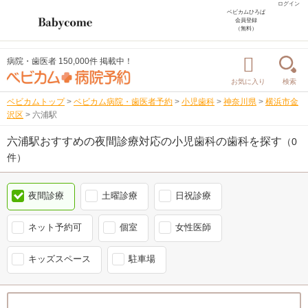
ログイン
ベビカムひろば
会員登録
（無料）
病院・歯医者 150,000件 掲載中！
お気に入り
検索
ベビカムトップ
>
ベビカム病院・歯医者予約
>
小児歯科
>
神奈川県
>
横浜市金
沢区
>
六浦駅
六浦駅おすすめの夜間診療対応の小児歯科の歯科を探す
（0
件）
夜間診療
土曜診療
日祝診療
ネット予約可
個室
女性医師
キッズスペース
駐車場