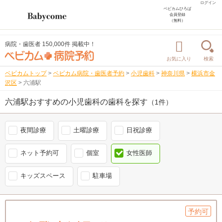
ログイン
ベビカムひろば
会員登録
（無料）
病院・歯医者 150,000件 掲載中！
お気に入り
検索
ベビカムトップ
>
ベビカム病院・歯医者予約
>
小児歯科
>
神奈川県
>
横浜市金
沢区
>
六浦駅
六浦駅おすすめの小児歯科の歯科を探す
（1件）
夜間診療
土曜診療
日祝診療
ネット予約可
個室
女性医師
キッズスペース
駐車場
予約可