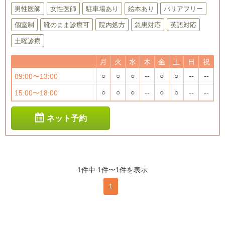
男性医師
女性医師
駐車場あり
絵本あり
バリアフリー
個室制
靴のまま診療可
院内処方
急患対応
英語対応
土曜診療
月
火
水
木
金
土
日
祝
○
○
○
--
○
○
--
--
09:00〜13:00
○
○
○
--
○
○
--
--
15:00〜18:00
ネット予約
1件中 1件〜1件を表示
1