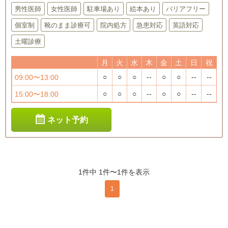
男性医師
女性医師
駐車場あり
絵本あり
バリアフリー
個室制
靴のまま診療可
院内処方
急患対応
英語対応
土曜診療
月
火
水
木
金
土
日
祝
○
○
○
--
○
○
--
--
09:00〜13:00
○
○
○
--
○
○
--
--
15:00〜18:00
ネット予約
1件中 1件〜1件を表示
1