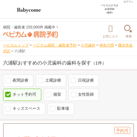
ログイン
ベビカムひろば
会員登録
（無料）
病院・歯医者 150,000件 掲載中！
お気に入り
検索
ベビカムトップ
>
ベビカム病院・歯医者予約
>
小児歯科
>
神奈川県
>
横浜市金
沢区
>
六浦駅
六浦駅おすすめの小児歯科の歯科を探す
（1件）
夜間診療
土曜診療
日祝診療
ネット予約可
個室
女性医師
キッズスペース
駐車場
予約可