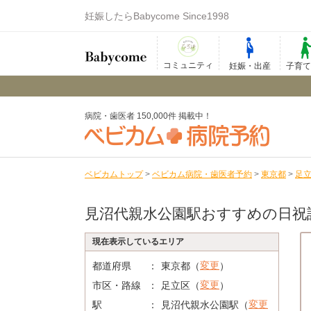
妊娠したらBabycome Since1998
コミュニティ
妊娠・出産
子育
病院・歯医者 150,000件 掲載中！
ベビカムトップ
>
ベビカム病院・歯医者予約
>
東京都
>
足
見沼代親水公園駅おすすめの日祝
現在表示しているエリア
変更
都道府県
東京都（
）
変更
市区・路線
足立区（
）
変更
駅
見沼代親水公園駅（