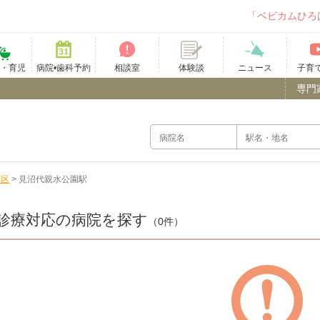
「ベビカムひろ
て・育児
病院•歯科予約
相談室
ニュース
子育
体験談
専門
立区
>
見沼代親水公園駅
診療対応の病院を探す
（0件）