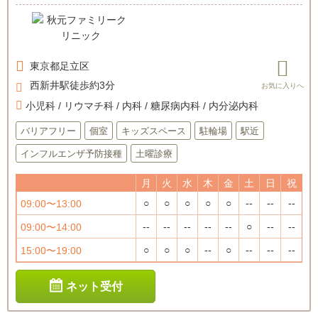
東京都
足立区
西新井駅徒歩約3分
小児科 / リウマチ科 / 内科 / 糖尿病内科 / 内分泌内科
バリアフリー
個室
キッズスペース
駐輪場
駅近
インフルエンザ予防接種
土曜診療
月
火
水
木
金
土
日
祝
○
○
○
○
○
--
--
--
09:00〜13:00
--
--
--
--
--
○
--
--
09:00〜14:00
○
○
○
--
○
--
--
--
15:00〜19:00
ネット受付