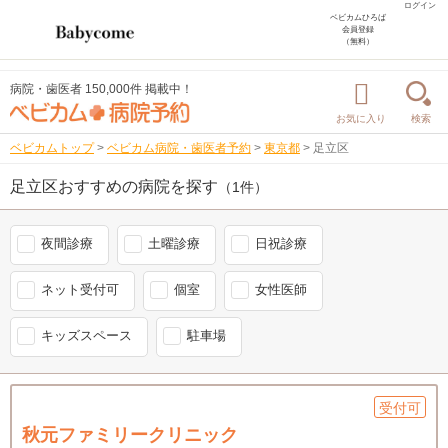
ログイン
ベビカムひろば
会員登録
（無料）
病院・歯医者 150,000件 掲載中！
お気に入り
検索
ベビカムトップ
>
ベビカム病院・歯医者予約
>
東京都
>
足立区
足立区おすすめの病院を探す
（1件）
夜間診療
土曜診療
日祝診療
ネット受付可
個室
女性医師
キッズスペース
駐車場
受付可
秋元ファミリークリニック