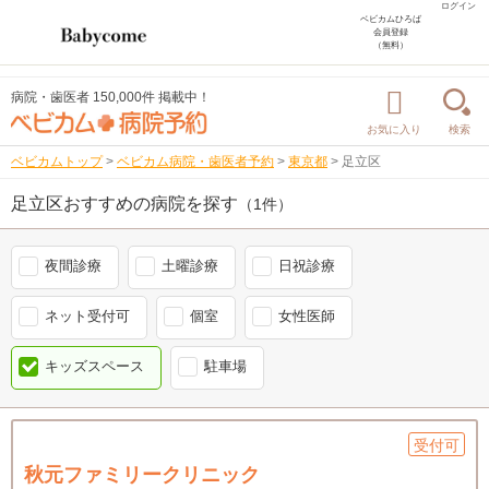
ログイン
ベビカムひろば
会員登録
（無料）
病院・歯医者 150,000件 掲載中！
お気に入り
検索
ベビカムトップ
>
ベビカム病院・歯医者予約
>
東京都
>
足立区
足立区おすすめの病院を探す
（1件）
夜間診療
土曜診療
日祝診療
ネット受付可
個室
女性医師
キッズスペース
駐車場
受付可
秋元ファミリークリニック