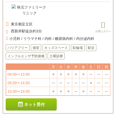
東京都
足立区
西新井駅徒歩約3分
小児科 / リウマチ科 / 内科 / 糖尿病内科 / 内分泌内科
バリアフリー
個室
キッズスペース
駐輪場
駅近
インフルエンザ予防接種
土曜診療
月
火
水
木
金
土
日
祝
○
○
○
○
○
--
--
--
09:00〜13:00
--
--
--
--
--
○
--
--
09:00〜14:00
○
○
○
--
○
--
--
--
15:00〜19:00
ネット受付