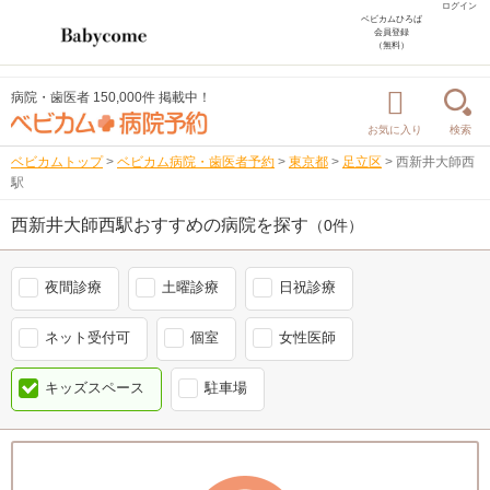
ログイン
ベビカムひろば
会員登録
（無料）
病院・歯医者 150,000件 掲載中！
お気に入り
検索
ベビカムトップ
>
ベビカム病院・歯医者予約
>
東京都
>
足立区
>
西新井大師西
駅
西新井大師西駅おすすめの病院を探す
（0件）
夜間診療
土曜診療
日祝診療
ネット受付可
個室
女性医師
キッズスペース
駐車場