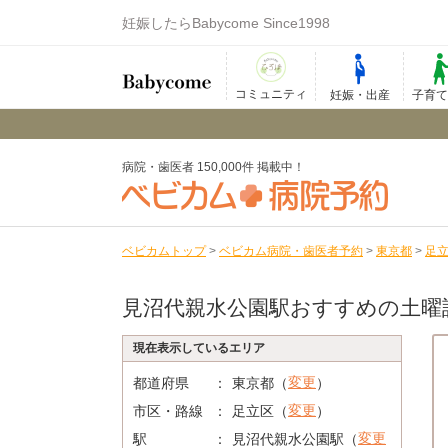
妊娠したらBabycome Since1998
コミュニティ
妊娠・出産
子育
病院・歯医者 150,000件 掲載中！
ベビカムトップ
>
ベビカム病院・歯医者予約
>
東京都
>
足
見沼代親水公園駅おすすめの土曜
現在表示しているエリア
変更
都道府県
東京都（
）
変更
市区・路線
足立区（
）
変更
駅
見沼代親水公園駅（