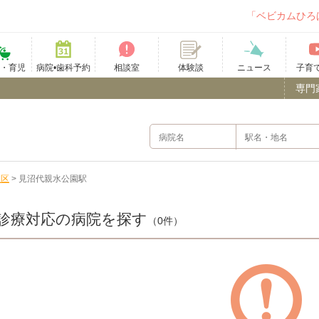
「ベビカムひろ
て・育児
病院•歯科予約
相談室
ニュース
子育
体験談
専門
立区
>
見沼代親水公園駅
診療対応の病院を探す
（0件）