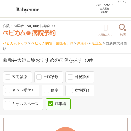
ログイン
ベビカムひろば
会員登録
（無料）
病院・歯医者 150,000件 掲載中！
お気に入り
検索
ベビカムトップ
>
ベビカム病院・歯医者予約
>
東京都
>
足立区
>
西新井大師西
駅
西新井大師西駅おすすめの病院を探す
（0件）
夜間診療
土曜診療
日祝診療
ネット受付可
個室
女性医師
キッズスペース
駐車場