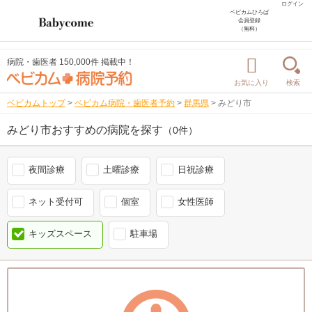
ログイン
ベビカムひろば
会員登録
（無料）
病院・歯医者 150,000件 掲載中！
お気に入り
検索
ベビカムトップ
>
ベビカム病院・歯医者予約
>
群馬県
>
みどり市
みどり市おすすめの病院を探す
（0件）
夜間診療
土曜診療
日祝診療
ネット受付可
個室
女性医師
キッズスペース
駐車場