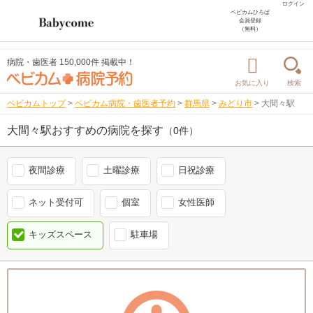
ログイン
ベビカムひろば
会員登録
（無料）
病院・歯医者 150,000件 掲載中！
お気に入り
検索
ベビカムトップ
>
ベビカム病院・歯医者予約
>
群馬県
>
みどり市
>
大間々駅
大間々駅おすすめの病院を探す
（0件）
夜間診療
土曜診療
日祝診療
ネット受付可
個室
女性医師
キッズスペース
駐車場