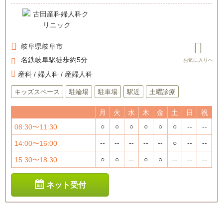
岐阜県
岐阜市
名鉄岐阜駅徒歩約5分
産科 / 婦人科 / 産婦人科
キッズスペース
駐輪場
駐車場
駅近
土曜診療
月
火
水
木
金
土
日
祝
○
○
○
○
○
○
--
--
08:30〜11:30
--
--
--
--
--
○
--
--
14:00〜16:00
○
○
--
○
○
--
--
--
15:30〜18:30
ネット受付