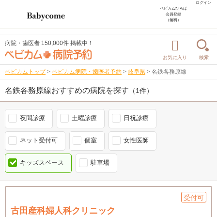
ログイン
ベビカムひろば
会員登録
（無料）
病院・歯医者 150,000件 掲載中！
お気に入り
検索
ベビカムトップ
>
ベビカム病院・歯医者予約
>
岐阜県
>
名鉄各務原線
名鉄各務原線おすすめの病院を探す
（1件）
夜間診療
土曜診療
日祝診療
ネット受付可
個室
女性医師
キッズスペース
駐車場
受付可
古田産科婦人科クリニック