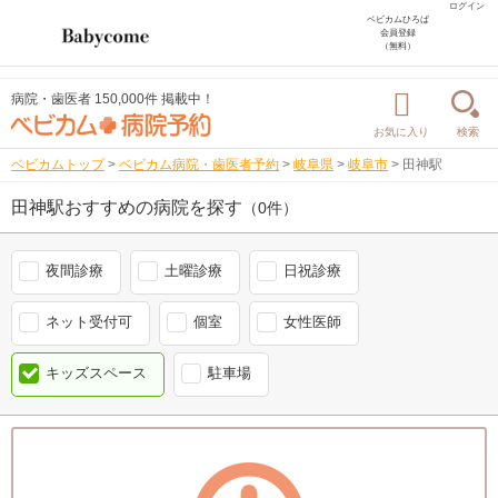
ログイン
ベビカムひろば
会員登録
（無料）
病院・歯医者 150,000件 掲載中！
お気に入り
検索
ベビカムトップ
>
ベビカム病院・歯医者予約
>
岐阜県
>
岐阜市
>
田神駅
田神駅おすすめの病院を探す
（0件）
夜間診療
土曜診療
日祝診療
ネット受付可
個室
女性医師
キッズスペース
駐車場