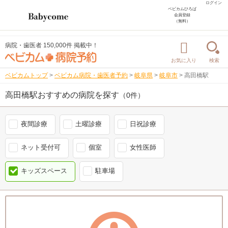
ログイン
ベビカムひろば
会員登録
（無料）
病院・歯医者 150,000件 掲載中！
お気に入り
検索
ベビカムトップ
>
ベビカム病院・歯医者予約
>
岐阜県
>
岐阜市
>
高田橋駅
高田橋駅おすすめの病院を探す
（0件）
夜間診療
土曜診療
日祝診療
ネット受付可
個室
女性医師
キッズスペース
駐車場