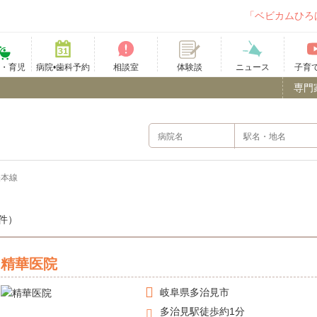
「ベビカムひろ
て・育児
病院•歯科予約
相談室
ニュース
子育
体験談
専門
央本線
件）
精華医院
岐阜県
多治見市
多治見駅徒歩約1分