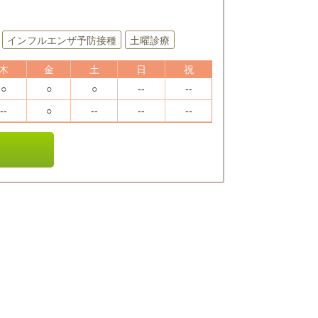
インフルエンザ予防接種
土曜診療
木
金
土
日
祝
○
○
○
--
--
--
○
--
--
--