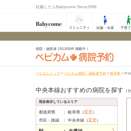
妊娠したらBabycome Since1998
コミュニティ
妊娠・出産
子育
病院・歯医者 150,000件 掲載中！
ベビカムトップ
>
ベビカム病院・歯医者予約
>
岐阜県
>
中
中央本線おすすめの病院を探す
（1
現在表示しているエリア
変更
都道府県
岐阜県（
）
変更
市区・路線
中央本線（
）