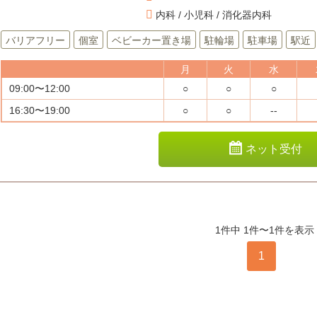
内科 / 小児科 / 消化器内科
バリアフリー
個室
ベビーカー置き場
駐輪場
駐車場
駅近
月
火
水
09:00〜12:00
○
○
○
16:30〜19:00
○
○
--
ネット受付
1件中 1件〜1件を表示
1