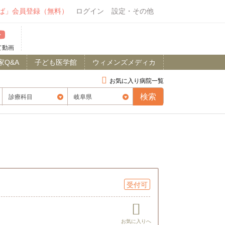
ば」会員登録（無料）
ログイン
設定・その他
て動画
家Q&A
子ども医学館
ウィメンズメディカ
お気に入り病院一覧
受付可