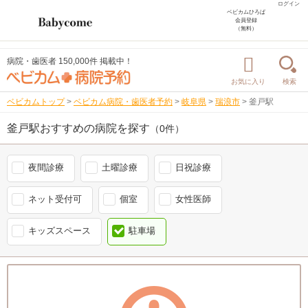
ログイン
ベビカムひろば
会員登録
（無料）
病院・歯医者 150,000件 掲載中！
お気に入り
検索
ベビカムトップ
>
ベビカム病院・歯医者予約
>
岐阜県
>
瑞浪市
>
釜戸駅
釜戸駅おすすめの病院を探す
（0件）
夜間診療
土曜診療
日祝診療
ネット受付可
個室
女性医師
キッズスペース
駐車場