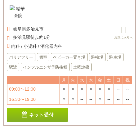
岐阜県
多治見市
多治見駅徒歩約1分
内科 / 小児科 / 消化器内科
バリアフリー
個室
ベビーカー置き場
駐輪場
駐車場
駅近
インフルエンザ予防接種
土曜診療
月
火
水
木
金
土
日
祝
○
○
○
○
○
○
--
--
09:00〜12:00
○
○
--
--
○
--
--
--
16:30〜19:00
ネット受付