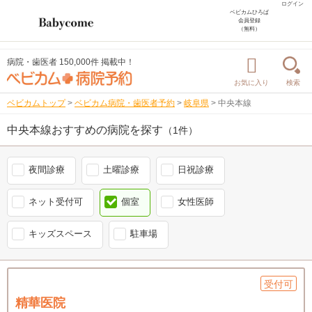
ログイン
ベビカムひろば
会員登録
（無料）
病院・歯医者 150,000件 掲載中！
お気に入り
検索
ベビカムトップ
>
ベビカム病院・歯医者予約
>
岐阜県
>
中央本線
中央本線おすすめの病院を探す
（1件）
夜間診療
土曜診療
日祝診療
ネット受付可
個室
女性医師
キッズスペース
駐車場
受付可
精華医院