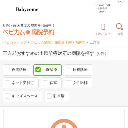
ログイン
ベビカムひろば
会員登録
（無料）
病院・歯医者 150,000件 掲載中！
お気に入り
検索
ベビカムトップ
>
ベビカム病院・歯医者予約
>
福井県
>
三方郡
三方郡おすすめの土曜診療対応の病院を探す
（0件）
夜間診療
土曜診療
日祝診療
ネット受付可
個室
女性医師
キッズスペース
駐車場