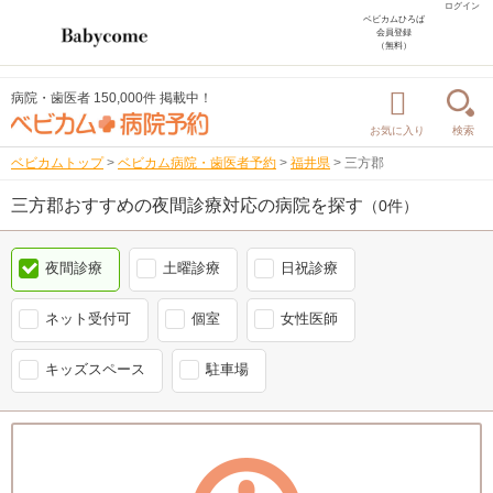
ログイン
ベビカムひろば
会員登録
（無料）
病院・歯医者 150,000件 掲載中！
お気に入り
検索
ベビカムトップ
>
ベビカム病院・歯医者予約
>
福井県
>
三方郡
三方郡おすすめの夜間診療対応の病院を探す
（0件）
夜間診療
土曜診療
日祝診療
ネット受付可
個室
女性医師
キッズスペース
駐車場