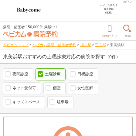
ログイン
ベビカムひろば
会員登録
（無料）
病院・歯医者 150,000件 掲載中！
お気に入り
検索
ベビカムトップ
>
ベビカム病院・歯医者予約
>
福井県
>
三方郡
>
東美浜駅
東美浜駅おすすめの土曜診療対応の病院を探す
（0件）
夜間診療
土曜診療
日祝診療
ネット受付可
個室
女性医師
キッズスペース
駐車場