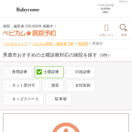
ログイン
ベビカムひろば
会員登録
（無料）
病院・歯医者 150,000件 掲載中！
お気に入り
検索
ベビカムトップ
>
ベビカム病院・歯医者予約
>
秋田県
>
男鹿市
男鹿市おすすめの土曜診療対応の病院を探す
（0件）
夜間診療
土曜診療
日祝診療
ネット受付可
個室
女性医師
キッズスペース
駐車場