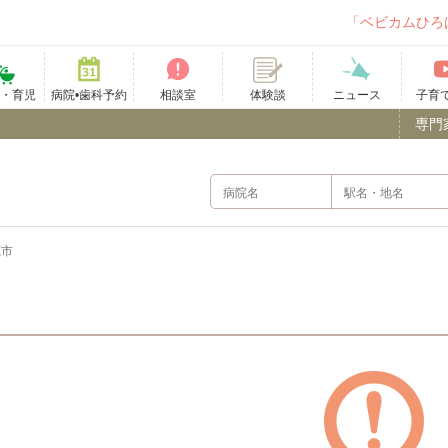
「ベビカムひろ
て・育児
病院•歯科予約
相談室
ニュース
子育
体験談
専門
鹿市
）