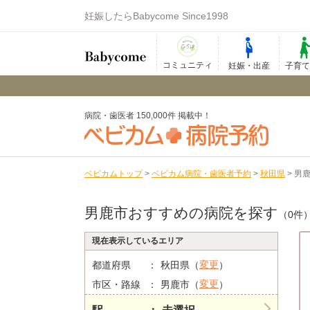
妊娠したらBabycome Since1998
コミュニティ
妊娠・出産
子育
病院・歯医者 150,000件 掲載中！
ベビカムトップ
>
ベビカム病院・歯医者予約
>
秋田県
>
男
男鹿市おすすめの病院を探す
（0件
現在表示しているエリア
変更
都道府県
秋田県（
）
変更
市区・路線
男鹿市（
）