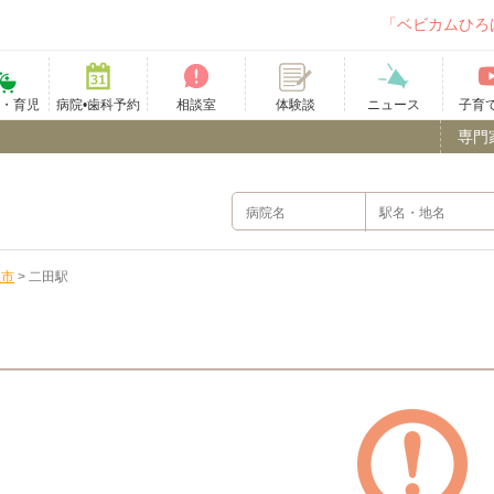
「ベビカムひろ
て・育児
病院•歯科予約
相談室
ニュース
子育
体験談
専門
上市
>
二田駅
）