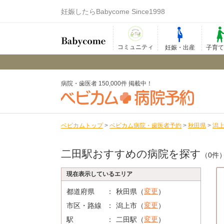
妊娠したらBabycome Since1998
コミュニティ
妊娠・出産
子育
病院・歯医者 150,000件 掲載中！
ベビカムトップ
>
ベビカム病院・歯医者予約
>
秋田県
>
潟
二田駅おすすめの病院を探す
（0件
現在表示しているエリア
変更
都道府県
秋田県（
）
変更
市区・路線
潟上市（
）
変更
駅
二田駅（
）