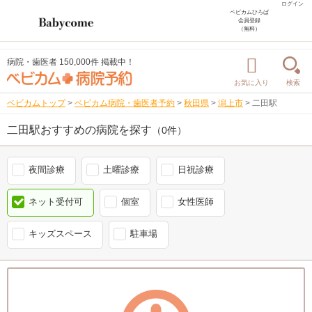
ログイン
ベビカムひろば
会員登録
（無料）
病院・歯医者 150,000件 掲載中！
お気に入り
検索
ベビカムトップ
>
ベビカム病院・歯医者予約
>
秋田県
>
潟上市
>
二田駅
二田駅おすすめの病院を探す
（0件）
夜間診療
土曜診療
日祝診療
ネット受付可
個室
女性医師
キッズスペース
駐車場