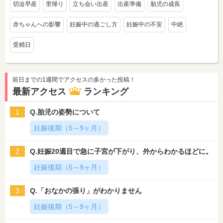
切迫早産
里帰り
立ち会い出産
出産準備
胎児の成長
赤ちゃんへの影響
妊娠中の過ごし方
妊娠中の不安
中絶
受精日
前日までの1週間でアクセスの多かった投稿！
最新アクセス
ランキング
1
Q.胎児の姿勢について
妊娠後期（5～9ヶ月）
2
Q.妊娠20週目で急に子宮が下がり、外からわかるほどに。
妊娠後期（5～9ヶ月）
3
Q.「おなかの張り」がわかりません
妊娠後期（5～9ヶ月）