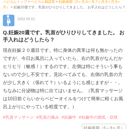
ベビカムトップ
>
ベビカム相談室
>
妊娠後期（5ヶ月,6ヶ月,7ヶ月,8ヶ月,9ヶ
月）
>
妊娠20週です。乳首がひりひりしてきました。 お手入れはどうしたら？
2002.05.01
Q.妊娠20週です。乳首がひりひりしてきました。 お
手入れはどうしたら？
現在妊娠２０週目です。特に身体の異常は何も無かったの
ですが、今日お風呂に入っていたら、右の乳首がなんだか
ヒリヒリ（敏感！）するのです。左側は特にそういう事も
ないので少し不安です。見比べてみても、右側の乳首の方
が少し大きく（張れて？）いるようにも感じますが・・。
ちなみに分泌物は特に出てはいません。（乳首マッサージ
は10日前ぐらいからベビーオイルをつけて簡単に軽くお風
呂上がりにやっている程度です。）
乳首マッサージ
乳首の痛み
妊娠中
妊娠中の病気・症状
妊娠後期（5～9ヶ月）