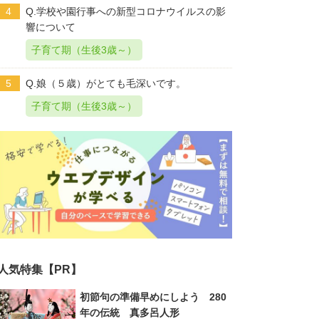
4
Q.学校や園行事への新型コロナウイルスの影
響について
子育て期（生後3歳～）
5
Q.娘（５歳）がとても毛深いです。
子育て期（生後3歳～）
人気特集【PR】
初節句の準備早めにしよう 280
年の伝統 真多呂人形