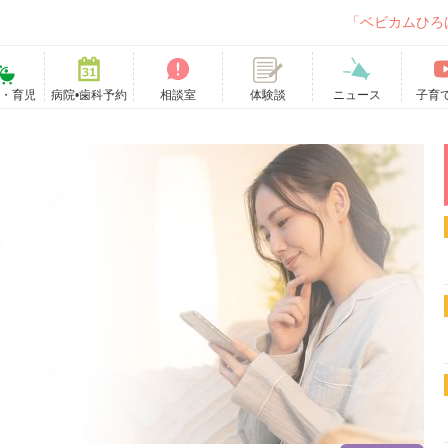
「ベビカムひろ
て・育児
病院•歯科予約
相談室
ニュース
子育
体験談