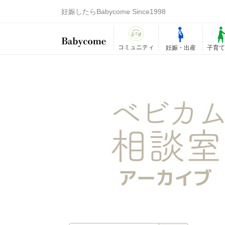
妊娠したらBabycome Since1998
コミュニティ
妊娠・出産
子育