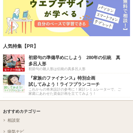
人気特集【PR】
初節句の準備早めにしよう 280年の伝統 真
多呂人形
初節句の雛人形は伝統の真多呂人形
『家族のファイナンス』特別企画
試してみよう！ライフプランコーチ
これからの将来設計の参考に！家計シミュレーターで、ご
家庭にあわせた資金計画を立ててみよう！
おすすめカテゴリー
相談室
病気ナビ