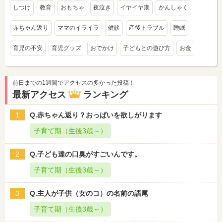
しつけ
教育
おもちゃ
夜泣き
イヤイヤ期
かんしゃく
赤ちゃん返り
ママのイライラ
健診
産後トラブル
睡眠
育児の不安
育児グッズ
おでかけ
子どもとの遊び方
お金
前日までの1週間でアクセスの多かった投稿！
最新アクセス
ランキング
1
Q.赤ちゃん返り？おっぱいを欲しがります
子育て期（生後3歳～）
2
Q.子ども達の口臭がすごいんです。
子育て期（生後3歳～）
3
Q.主人が子供（女のコ）の名前の語尾
子育て期（生後3歳～）