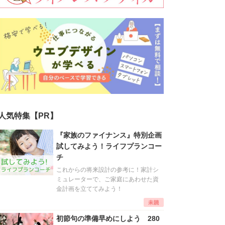
人気特集【PR】
『家族のファイナンス』特別企画
試してみよう！ライフプランコー
チ
これからの将来設計の参考に！家計シ
ミュレーターで、ご家庭にあわせた資
金計画を立ててみよう！
初節句の準備早めにしよう 280