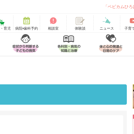
「ベビカムひろ
て・育児
病院•歯科予約
相談室
ニュース
子育
体験談