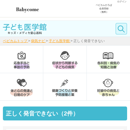
ログイン
ベビカムひろば
会員登録
（無料）
ベビカムトップ
>
病気ナビ
>
子ども医学館
>
正しく発音できない
正しく発音できない（2件）