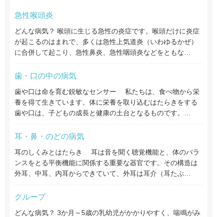
急性喉頭炎
どんな病気？ 喉頭に生じる急性の炎症です。喉頭だけに炎症
が起こるのはまれで、多くは急性上気道炎（いわゆるかぜ）
に合併して起こり、急性鼻炎、急性咽頭炎などをともな…
歯・口の中の病気
歯や口は命を育む鋭敏なセンサー 私たちは、食べ物から栄
養を得て生きています。体に栄養を取り込むはたらきをする
歯や口は、子どもの成長と健康の土台となるものです。…
耳・鼻・のどの病気
耳のしくみとはたらき 耳は音を聞く聴覚機能と、体のバラ
ンスをとる平衡機能に関係する重要な器官です。その構造は
外耳、中耳、内耳からできていて、外耳は耳介（耳たぶ…
クループ
どんな病気？ 3か月～5歳の乳幼児がかかりやすく、喘鳴がみ