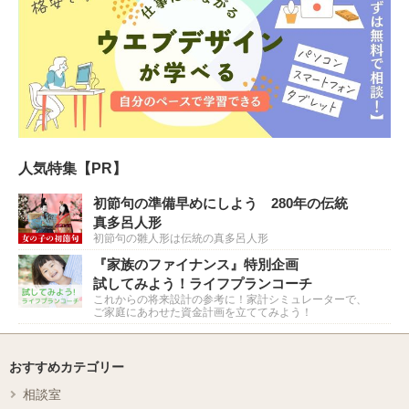
人気特集【PR】
初節句の準備早めにしよう 280年の伝統
真多呂人形
初節句の雛人形は伝統の真多呂人形
『家族のファイナンス』特別企画
試してみよう！ライフプランコーチ
これからの将来設計の参考に！家計シミュレーターで、
ご家庭にあわせた資金計画を立ててみよう！
おすすめカテゴリー
相談室