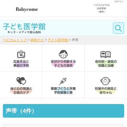
ログイン
ベビカムひろば
会員登録
（無料）
ベビカムトップ
>
病気ナビ
>
子ども医学館
>
声帯
声帯（4件）