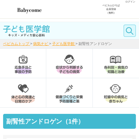
ログイン
ベビカムひろば
会員登録
（無料）
ベビカムトップ
>
病気ナビ
>
子ども医学館
>
副腎性アンドロゲン
副腎性アンドロゲン（1件）