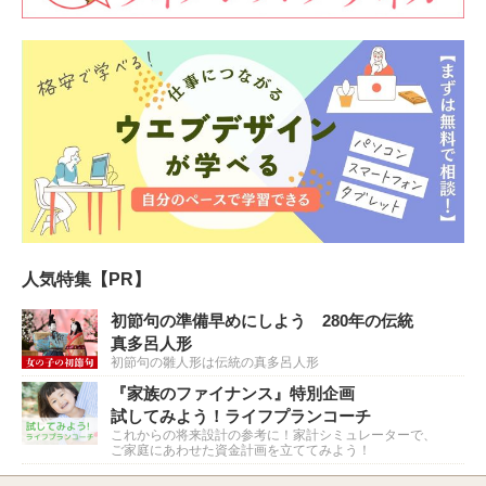
人気特集【PR】
初節句の準備早めにしよう 280年の伝統
真多呂人形
初節句の雛人形は伝統の真多呂人形
『家族のファイナンス』特別企画
試してみよう！ライフプランコーチ
これからの将来設計の参考に！家計シミュレーターで、
ご家庭にあわせた資金計画を立ててみよう！