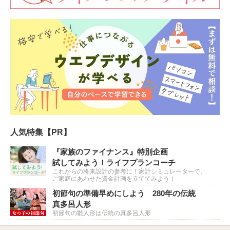
人気特集【PR】
『家族のファイナンス』特別企画
試してみよう！ライフプランコーチ
これからの将来設計の参考に！家計シミュレーターで、
ご家庭にあわせた資金計画を立ててみよう！
初節句の準備早めにしよう 280年の伝統
真多呂人形
初節句の雛人形は伝統の真多呂人形