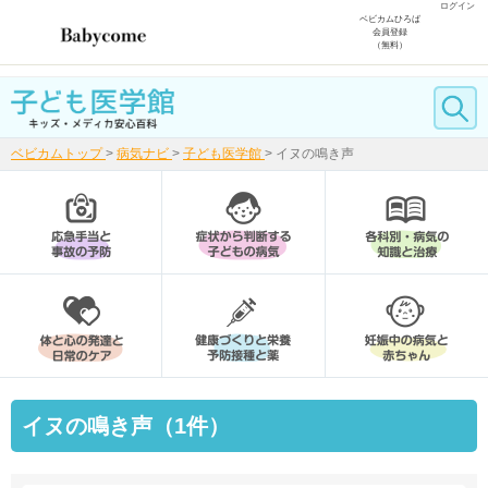
ログイン
ベビカムひろば
会員登録
（無料）
ベビカムトップ
>
病気ナビ
>
子ども医学館
>
イヌの鳴き声
イヌの鳴き声（1件）