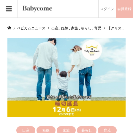
ログイン
会員登録
ベビカムニュース
出産
,
妊娠
,
家族
,
暮らし
,
育児
【クリスマスプレゼント】まだ間に合う！毎日頑張るママへ。満足度ランキング『ベビカムアワード』に回答で5,000円分のQUOカードPayが当たります
出産
妊娠
家族
暮らし
育児