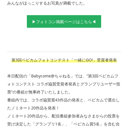
みんながほっこりするお写真が満載でした。
▶フォトコン掲載ページはこちら◀
第3回ベビカムフォトコンテスト「一緒にGO!」受賞者発表
本日配信の「Babycome@ちゃねる」では、”第3回ベビカムフ
ォトコンテスト コラボ協賛受賞者発表とグランプリユーザー投
票”の番組が無事終了いたしました。
番組内では、コラボ協賛賞43作品の発表と、ベビカムで選出し
たノミネート20作品を発表！
ノミネート20作品から、配信番組参加者みなさまからの投票を
受け決定した「グランプリ1名」、「ベビカム賞5名」を含む合