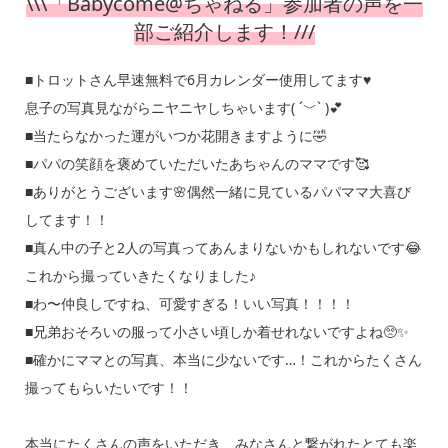
\\\「Babycome@ちゃねる」参加者の声を一
部ご紹介します！///
■トロットさん早速無料で6月カレンダー使用してます♥
息子の写真見ながらニヤニヤしちゃいます( ´﹀` )💕
■当たらなかった運がいつか花開きますように🤣
■パパの笑顔を褒めていただいたあちゃんのママです🥰
■ありがとうございます🌸偶然一緒に見ているパパママ大喜び
してます！！
■真ん中の子と2人の写真ってあんまりないかもしれないです😂
これから撮っていきたくなりました♪
■わ〜仲良しですね、可愛すぎる！いい写真！！！！
■兄弟おそろいの服って小さい頃しか着せれないですよね🥺✨
■確かにママとの写真、本当に少ないです…！これからたくさん
撮ってもらいたいです！！
本当にたくさんの声をいただき、みなさんと繋がれたとても楽